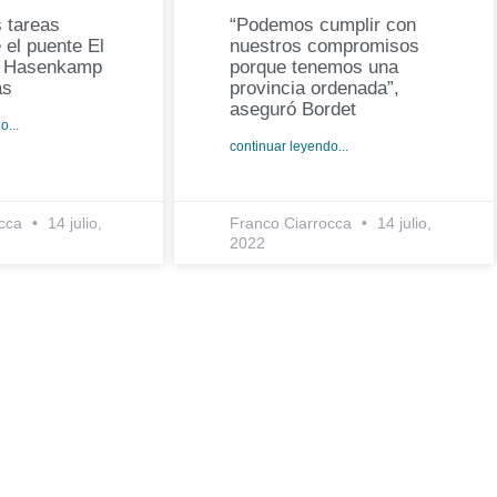
 tareas
“Podemos cumplir con
 el puente El
nuestros compromisos
e Hasenkamp
porque tenemos una
as
provincia ordenada”,
aseguró Bordet
o...
continuar leyendo...
occa
14 julio,
Franco Ciarrocca
14 julio,
2022