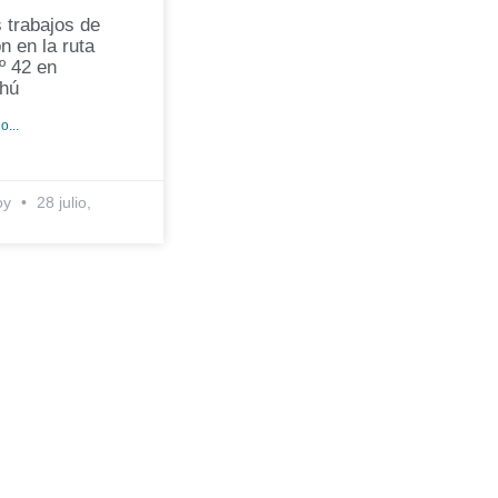
 trabajos de
n en la ruta
º 42 en
hú
o...
oy
28 julio,