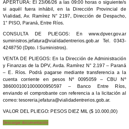
APERTURA:
El 23/06/26 a las 09:00 horas o siguiente/s
si aquél fuera inhábil, en la Dirección Provincial de
Vialidad, Av. Ramírez N° 2197, Dirección de Despacho,
1° PISO, Paraná, Entre Ríos.
CONSULTA DE PLIEGOS:
En www.dpver.gov.ar
suministros.jefatura@vialidadentrerios.gob.ar
Tel. 0343-
4248750 (Dpto. I Suministros).
VENTA DE PLIEGOS:
En la Dirección de Administración
y Finanzas de la DPV, Avda. Ramírez N° 2.197 – Paraná
– E. Ríos. Podrá pagarse mediante transferencia a la
cuenta corriente en pesos Nº 0095059 – CBU Nº
3860001001000000950597 – Banco Entre Ríos,
enviando el comprobante con referencia a la licitación al
correo:
tesoreria.jefatura@vialidadentrerios.gob.ar
.
VALOR DEL PLIEGO:
PESOS DIEZ MIL ($ 10.000,00)
Descargar documentación