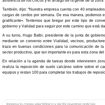
asistencia de los chicos y el arraigo de la gente de la zona”
También, dijo: “Nuestra empresa cuenta con 40 empleados
cargas de cerdos por semana. De esa manera, podemos ent
gratificante•. Tentemos que bregar por este tipo de conv
gobierno y Validad para seguir por este camino que está da
A su turno, Hugo Balbi, presidente de la junta de gobiern
mediante un convenio entre Vialidad, vecinos, productor
traza en buenas condiciones para la comunicación de la
sector productivo, que tan importante es para esta zona de
En relación a la agenda de tareas donde intervienen zonal
realiza la reposición de suelo calcáreo sobre sobre el c
equipos y restan 100 para completar los trabajos de reposici